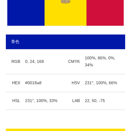
青色
100%, 86%, 0%,
RGB
0, 24, 168
CMYK
34%
HEX
#0018a8
HSV
231°, 100%, 66%
HSL
231°, 100%, 33%
LAB
22, 50, -75