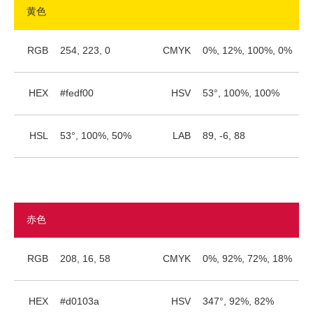
黄色
RGB
254, 223, 0
CMYK
0%, 12%, 100%, 0%
HEX
#fedf00
HSV
53°, 100%, 100%
HSL
53°, 100%, 50%
LAB
89, -6, 88
赤色
RGB
208, 16, 58
CMYK
0%, 92%, 72%, 18%
HEX
#d0103a
HSV
347°, 92%, 82%