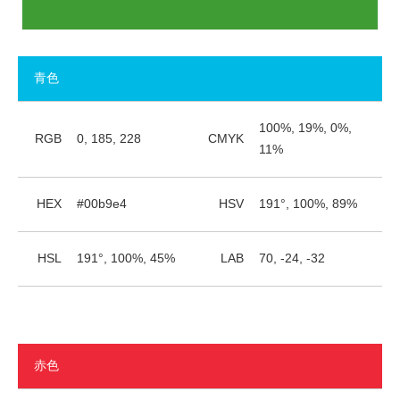
青色
100%, 19%, 0%,
RGB
0, 185, 228
CMYK
11%
HEX
#00b9e4
HSV
191°, 100%, 89%
HSL
191°, 100%, 45%
LAB
70, -24, -32
赤色