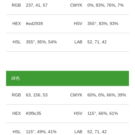
RGB
237, 41, 57
CMYK
0%, 83%, 76%, 7%
HEX
#ed2939
HSV
355°, 83%, 93%
HSL
355°, 85%, 54%
LAB
52, 71, 42
緑色
RGB
63, 156, 53
CMYK
60%, 0%, 66%, 39%
HEX
#3f9c35
HSV
115°, 66%, 61%
HSL
115°, 49%, 41%
LAB
52, 71, 42