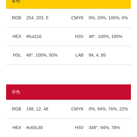
黄色
RGB
254, 203, 0
CMYK
0%, 20%, 100%, 0%
HEX
#fcd116
HSV
48°, 100%, 100%
HSL
48°, 100%, 50%
LAB
84, 4, 85
赤色
RGB
198, 12, 48
CMYK
0%, 94%, 76%, 22%
HEX
#c60c30
HSV
348°, 94%, 78%