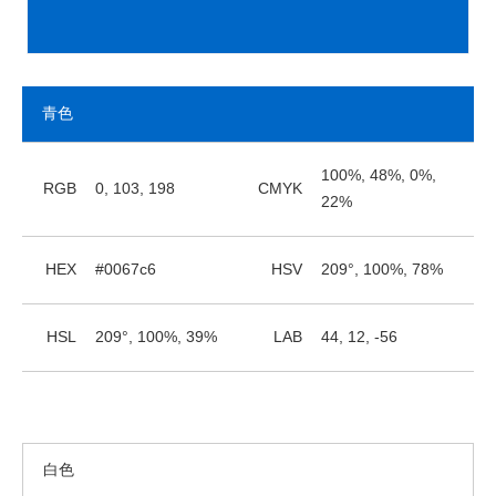
青色
100%, 48%, 0%,
RGB
0, 103, 198
CMYK
22%
HEX
#0067c6
HSV
209°, 100%, 78%
HSL
209°, 100%, 39%
LAB
44, 12, -56
白色