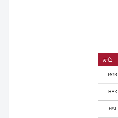
赤色
RGB
HEX
HSL