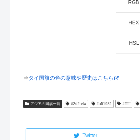
RGB
HEX
HSL
⇒
タイ国旗の色の意味や歴史はこちら
アジアの国旗一覧
#2d2a4a
#a51931
#ffffff
Twitter