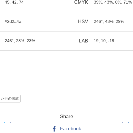
45, 42, 74
CMYK
39%, 43%, 0%, 71%
#2d2a4a
HSV
246°, 43%, 29%
246°, 28%, 23%
LAB
19, 10, -19
た行の国旗
Share
Facebook