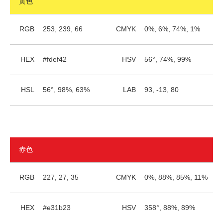
黄色
RGB
253, 239, 66
CMYK
0%, 6%, 74%, 1%
HEX
#fdef42
HSV
56°, 74%, 99%
HSL
56°, 98%, 63%
LAB
93, -13, 80
赤色
RGB
227, 27, 35
CMYK
0%, 88%, 85%, 11%
HEX
#e31b23
HSV
358°, 88%, 89%