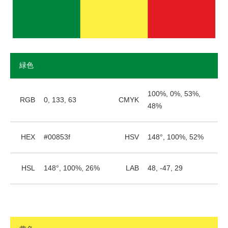
緑色
100%, 0%, 53%,
RGB
0, 133, 63
CMYK
48%
HEX
#00853f
HSV
148°, 100%, 52%
HSL
148°, 100%, 26%
LAB
48, -47, 29