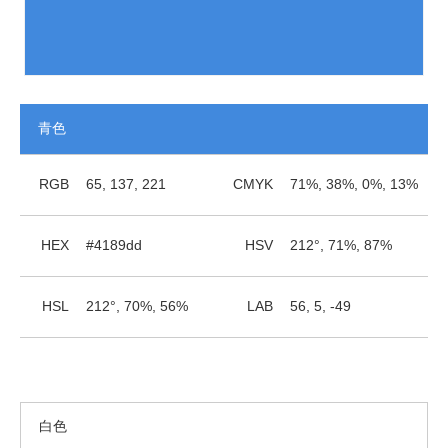
青色
RGB
65, 137, 221
CMYK
71%, 38%, 0%, 13%
HEX
#4189dd
HSV
212°, 71%, 87%
HSL
212°, 70%, 56%
LAB
56, 5, -49
白色